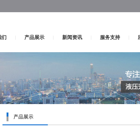
我们
产品展示
新闻资讯
服务支持
|
|
|
|
产品展示