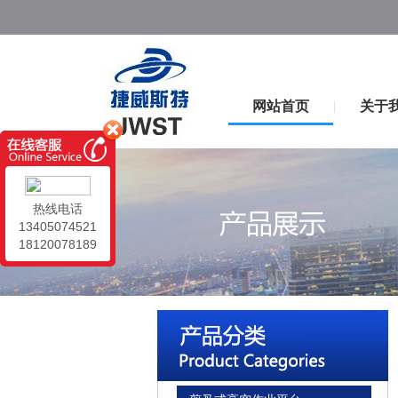
网站首页
关于
|
热线电话
13405074521
18120078189