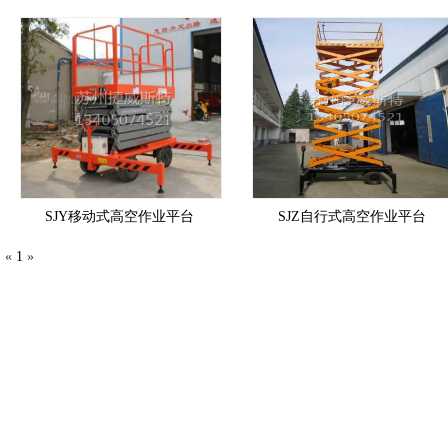
SJY移动式高空作业平台
SJZ自行式高空作业平台
«
1
»